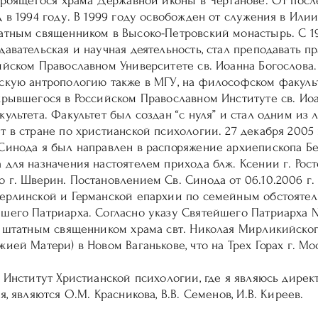
строящегося храма Державной иконы в Чертанове. От пос
 в 1994 году. В 1999 году освобожден от служения в Ил
атным священником в Высоко-Петровский монастырь. С 1
авательская и научная деятельность, стал преподавать п
ийском Православном Университете св. Иоанна Богослова.
скую антропологию также в МГУ, на философском факульт
крывшегося в Российском Православном Институте св. Ио
ультета. Факультет был создан “с нуля” и стал одним из 
 в стране по христианской психологии. 27 декабря 2005 
Синода я был направлен в распоряжение архиепископа Б
для назначения настоятелем прихода блж. Ксении г. Рост
 г. Шверин. Постановлением Св. Синода от 06.10.2006 г.
ерлинской и Германской епархии по семейным обстоятел
шего Патриарха. Согласно указу Святейшего Патриарха №
н штатным священником храма свт. Николая Мирликийско
ией Матери) в Новом Ваганькове, что на Трех Горах г. Мо
я Институт Христианской психологии, где я являюсь дире
я, являются О.М. Красникова, В.В. Семенов, И.В. Киреев.