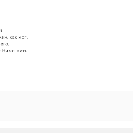
й.
ил, как мог.
его.
 с Ними жить.