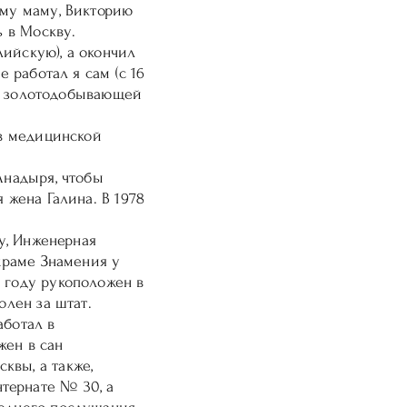
ому маму, Викторию
ь в Москву.
лийскую), а окончил
 работал я сам (с 16
м в золотодобывающей
 в медицинской
Анадыря, чтобы
 жена Галина. В 1978
ду, Инженерная
 храме Знамения у
 году рукоположен в
олен за штат.
аботал в
жен в сан
квы, а также,
тернате № 30, а