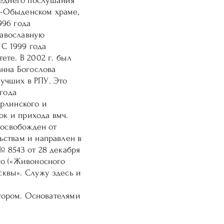
леднего послушания
ии-Обыденском храме,
996 года
равославную
 С 1999 года
ете. В 2002 г. был
анна Богослова
лучших в РПУ. Это
года
ерлинского и
ок и прихода вмч.
 освобожден от
ьствам и направлен в
 8543 от 28 декабря
го («Живоносного
сквы». Служу здесь и
ктором. Основателями