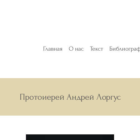
Главная
О нас
Текст
Библиогра
Протоиерей Андрей Лоргус