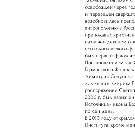
также, настоятелем 
освобожден через год
и переведен сверхшт
возобновилась препод
антропологию в Росс
преподавал христиан
назначен деканом от
психологического фак
был первый факультет
Постановлением Св. 
Германского Феофана 
Димитрия Солунского
должности клирика Б
распоряжение Святей
2006 г. был назначе
Источника» иконы Бож
по сей день.
В 2010 году открылс
Института, кроме мен