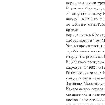
пересыльным лагерем
Марковну Лоргус, туд
Я поступил в школу №
школу – в 1973 году 
лет), отец и мать. Р
артели.
Вернувшись в Москву 
лаборатории в 1-ом М
Уже во время учебы в
зарабатывать на семь
году у нас родилась 
В 1977 году поступил
кафедра. С 1982 по 1
Рижского вокзала. В
сан диакона и назнач
Закончил Московскую
Издательском отделе М
священника и назнач
настоятелем домовог