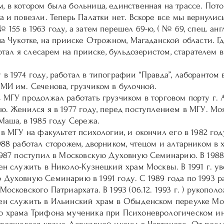
, в котором была больница, единственная на трассе. Пот
а и повезли. Теперь Палатки нет. Вскоре все мы вернулис
 155 в 1963 году, а затем перешел 69-ю, ( № 69, спец. анг
на Чукотке, на прииске Отрожном, Магаданской области. Где
аботал я слесарем на прииске, бульдозеристом, старателе
в 1974 году, работал в типографии “Правда”, лаборантом
МИ им. Сеченова, грузчиком в булочной.
 МГУ продолжал работать грузчиком в торговом порту г. 
ю. Женился я в 1977 году, перед поступлением в МГУ. Моя
Маша, в 1985 году Сережа.
 в МГУ на факультет психологии, и окончил его в 1982 го
988 работал сторожем, дворником, чтецом и алтарником в
 1987 поступил в Московскую Духовную Семинарию. В 1988
ен служить в Николо-Кузнецкий храм Москвы. В 1991 г. ув
 Духовную Семинарию в 1991 году. С 1989 года по 1993 р
осковского Патриархата. В 1993 (06.12. 1993 г. ) рукополо
ен служить в Ильинский храм в Обыденском переулке Мос
о храма Трифона мученика при Психоневрологическом ин