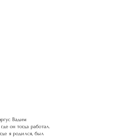
оргус Вадим
где он тогда работал.
где я родился, был