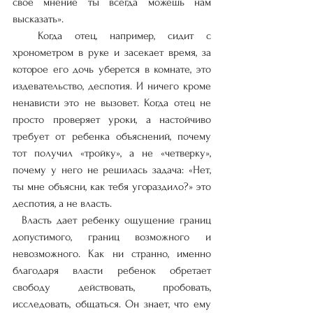
свое мнение ты всегда можешь нам 
высказать».
  Когда отец, например, сидит с 
хронометром в руке и засекает время, за 
которое его дочь уберется в комнате, это 
издевательство, деспотия. И ничего кроме 
ненависти это не вызовет. Когда отец не 
просто проверяет уроки, а настойчиво 
требует от ребенка объяснений, почему 
тот получил «тройку», а не «четверку», 
почему у него не решилась задача: «Нет, 
ты мне объясни, как тебя угораздило?» это 
деспотия, а не власть.
  Власть дает ребенку ощущение границ 
допустимого, границ возможного и 
невозможного. Как ни странно, именно 
благодаря власти ребенок обретает 
свободу действовать, пробовать, 
исследовать, общаться. Он знает, что ему 