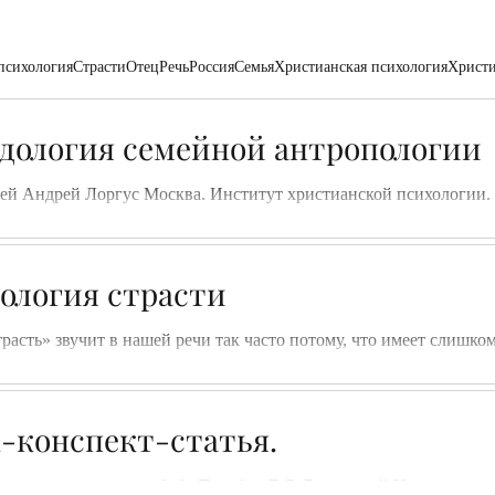
психология
Страсти
Отец
Речь
Россия
Семья
Христианская психология
Христи
дология семейной антропологии
ей Андрей Лоргус Москва. Институт христианской психологии. 
гии. Казань 2015 г. Тезисы доклада 1....
ология страсти
 звучит в нашей речи так часто потому, что имеет слишком много значений. Рассмотрим
 особенности его...
-конспект-статья.
овершается в слове» А.А. Потебня Л.С. Выготский Невозможно