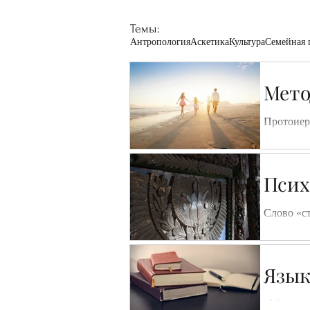
Темы:
Антропология
Аскетика
Культура
Семейная 
Мето
Протоиер
антрополо
Псих
Слово «страсть»
некоторые
Язык
«Мысль с